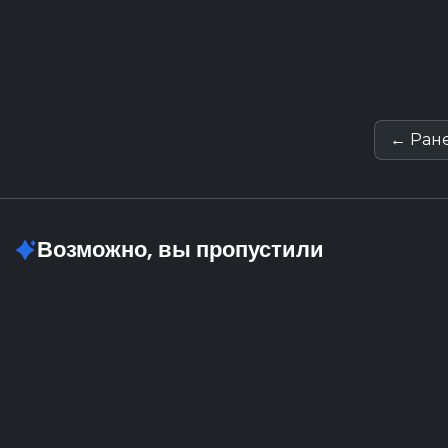
…
Чита
Любовная лирика
← Ран
Возможно, вы пропустили