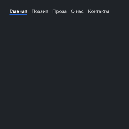
Перейти
к
Главная
Поэзия
Проза
О нас
Контакты
содержимому
Лейся дождь!
Без рубрики